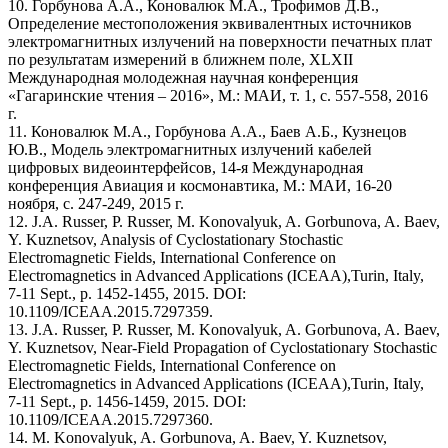
10. Горбунова А.А., Коновалюк М.А., Трофимов Д.В.,
Определение местоположения эквивалентных источников
электромагнитных излучений на поверхности печатных плат
по результатам измерений в ближнем поле, XLXII
Международная молодежная научная конференция
«Гагаринские чтения – 2016», М.: МАИ, т. 1, с. 557-558, 2016
г.
11. Коновалюк М.А., Горбунова А.А., Баев А.Б., Кузнецов
Ю.В., Модель электромагнитных излучений кабелей
цифровых видеоинтерфейсов, 14-я Международная
конференция Авиация и космонавтика, М.: МАИ, 16-20
ноября, с. 247-249, 2015 г.
12. J.A. Russer, P. Russer, M. Konovalyuk, A. Gorbunova, A. Baev,
Y. Kuznetsov, Analysis of Cyclostationary Stochastic
Electromagnetic Fields, International Conference on
Electromagnetics in Advanced Applications (ICEAA),Turin, Italy,
7-11 Sept., p. 1452-1455, 2015. DOI:
10.1109/ICEAA.2015.7297359.
13. J.A. Russer, P. Russer, M. Konovalyuk, A. Gorbunova, A. Baev,
Y. Kuznetsov, Near-Field Propagation of Cyclostationary Stochastic
Electromagnetic Fields, International Conference on
Electromagnetics in Advanced Applications (ICEAA),Turin, Italy,
7-11 Sept., p. 1456-1459, 2015. DOI:
10.1109/ICEAA.2015.7297360.
14. M. Konovalyuk, A. Gorbunova, A. Baev, Y. Kuznetsov,