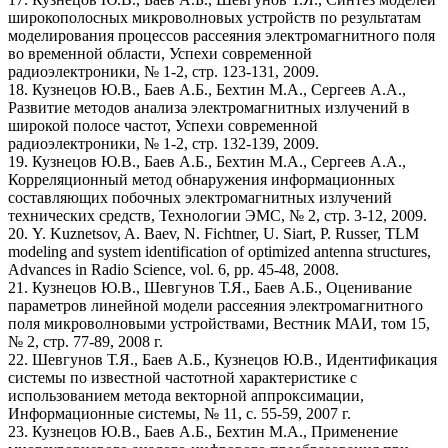
широкополосных микроволновых устройств по результатам
моделирования процессов рассеяния электромагнитного поля
во временной области, Успехи современной
радиоэлектроники, № 1-2, стр. 123-131, 2009.
18. Кузнецов Ю.В., Баев А.Б., Бехтин М.А., Сергеев А.А.,
Развитие методов анализа электромагнитных излучений в
широкой полосе частот, Успехи современной
радиоэлектроники, № 1-2, стр. 132-139, 2009.
19. Кузнецов Ю.В., Баев А.Б., Бехтин М.А., Сергеев А.А.,
Корреляционный метод обнаружения информационных
составляющих побочных электромагнитных излучений
технических средств, Технологии ЭМС, № 2, стр. 3-12, 2009.
20. Y. Kuznetsov, A. Baev, N. Fichtner, U. Siart, P. Russer, TLM
modeling and system identification of optimized antenna structures,
Advances in Radio Science, vol. 6, pp. 45-48, 2008.
21. Кузнецов Ю.В., Шевгунов Т.Я., Баев А.Б., Оценивание
параметров линейной модели рассеяния электромагнитного
поля микроволновыми устройствами, Вестник МАИ, том 15,
№ 2, стр. 77-89, 2008 г.
22. Шевгунов Т.Я., Баев А.Б., Кузнецов Ю.В., Идентификация
системы по известной частотной характеристике с
использованием метода векторной аппроксимации,
Информационные системы, № 11, с. 55-59, 2007 г.
23. Кузнецов Ю.В., Баев А.Б., Бехтин М.А., Применение