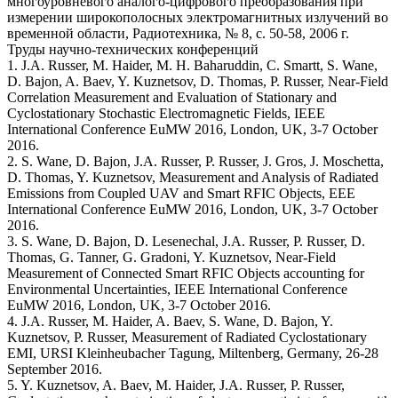
многоуровневого аналого-цифрового преобразования при
измерении широкополосных электромагнитных излучений во
временной области, Радиотехника, № 8, с. 50-58, 2006 г.
Труды научно-технических конференций
1. J.A. Russer, M. Haider, M. H. Baharuddin, C. Smartt, S. Wane,
D. Bajon, A. Baev, Y. Kuznetsov, D. Thomas, P. Russer, Near-Field
Correlation Measurement and Evaluation of Stationary and
Cyclostationary Stochastic Electromagnetic Fields, IEEE
International Conference EuMW 2016, London, UK, 3-7 October
2016.
2. S. Wane, D. Bajon, J.A. Russer, P. Russer, J. Gros, J. Moschetta,
D. Thomas, Y. Kuznetsov, Measurement and Analysis of Radiated
Emissions from Coupled UAV and Smart RFIC Objects, EEE
International Conference EuMW 2016, London, UK, 3-7 October
2016.
3. S. Wane, D. Bajon, D. Lesenechal, J.A. Russer, P. Russer, D.
Thomas, G. Tanner, G. Gradoni, Y. Kuznetsov, Near-Field
Measurement of Connected Smart RFIC Objects accounting for
Environmental Uncertainties, IEEE International Conference
EuMW 2016, London, UK, 3-7 October 2016.
4. J.A. Russer, M. Haider, A. Baev, S. Wane, D. Bajon, Y.
Kuznetsov, P. Russer, Measurement of Radiated Cyclostationary
EMI, URSI Kleinheubacher Tagung, Miltenberg, Germany, 26-28
September 2016.
5. Y. Kuznetsov, A. Baev, M. Haider, J.A. Russer, P. Russer,