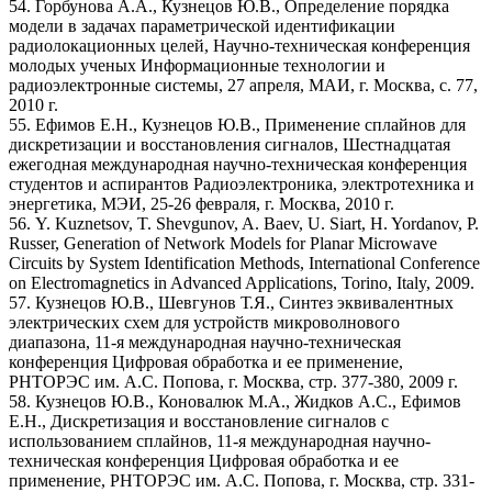
54. Горбунова А.А., Кузнецов Ю.В., Определение порядка
модели в задачах параметрической идентификации
радиолокационных целей, Научно-техническая конференция
молодых ученых Информационные технологии и
радиоэлектронные системы, 27 апреля, МАИ, г. Москва, с. 77,
2010 г.
55. Ефимов Е.Н., Кузнецов Ю.В., Применение сплайнов для
дискретизации и восстановления сигналов, Шестнадцатая
ежегодная международная научно-техническая конференция
студентов и аспирантов Радиоэлектроника, электротехника и
энергетика, МЭИ, 25-26 февраля, г. Москва, 2010 г.
56. Y. Kuznetsov, T. Shevgunov, A. Baev, U. Siart, H. Yordanov, P.
Russer, Generation of Network Models for Planar Microwave
Circuits by System Identification Methods, International Conference
on Electromagnetics in Advanced Applications, Torino, Italy, 2009.
57. Кузнецов Ю.В., Шевгунов Т.Я., Синтез эквивалентных
электрических схем для устройств микроволнового
диапазона, 11-я международная научно-техническая
конференция Цифровая обработка и ее применение,
РНТОРЭС им. А.С. Попова, г. Москва, стр. 377-380, 2009 г.
58. Кузнецов Ю.В., Коновалюк М.А., Жидков А.С., Ефимов
Е.Н., Дискретизация и восстановление сигналов с
использованием сплайнов, 11-я международная научно-
техническая конференция Цифровая обработка и ее
применение, РНТОРЭС им. А.С. Попова, г. Москва, стр. 331-