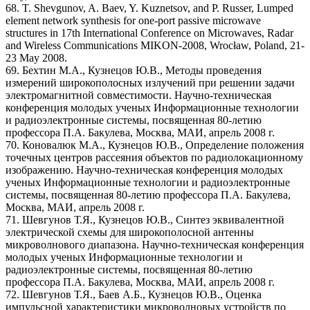
68. T. Shevgunov, A. Baev, Y. Kuznetsov, and P. Russer, Lumped
element network synthesis for one-port passive microwave
structures in 17th International Conference on Microwaves, Radar
and Wireless Communications MIKON-2008, Wrocław, Poland, 21-
23 May 2008.
69. Бехтин М.А., Кузнецов Ю.В., Методы проведения
измерений широкополосных излучений при решении задачи
электромагнитной совместимости. Научно-техническая
конференция молодых ученых Информационные технологии
и радиоэлектронные системы, посвященная 80-летию
профессора П.А. Бакулева, Москва, МАИ, апрель 2008 г.
70. Коновалюк М.А., Кузнецов Ю.В., Определение положения
точечных центров рассеяния объектов по радиолокационному
изображению. Научно-техническая конференция молодых
ученых Информационные технологии и радиоэлектронные
системы, посвященная 80-летию профессора П.А. Бакулева,
Москва, МАИ, апрель 2008 г.
71. Шевгунов Т.Я., Кузнецов Ю.В., Синтез эквивалентной
электрической схемы для широкополосной антенны
микроволнового диапазона. Научно-техническая конференция
молодых ученых Информационные технологии и
радиоэлектронные системы, посвященная 80-летию
профессора П.А. Бакулева, Москва, МАИ, апрель 2008 г.
72. Шевгунов Т.Я., Баев А.Б., Кузнецов Ю.В., Оценка
импульсной характеристики микроволновых устройств по