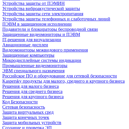
Устройства защиты от ПЭМИН
Устройства виброакустической защиты
Устройства защиты сети электропитания
Устройства защиты телефонных и слаботочных линий
ПЭВМ в защищенном исполнении
Подавители и блокираторы беспроводной связи
Защищенные видеомониторы и ПЭВМ
IT-решения для визуализации
Авиационные дисплеи
Видеомониторы межвидового применения
Защищенные компьютеры
Микродисплейные системы индикации
Промышленные видеомониторы
ЭВМ специального назначения
Российское ПО и оборудование для сетевой безопасности
Kaspersky продукты для малого, среднего и крупного бизнеса
Решения для малого бизнеса
Решения для среднего бизнеса
Решения для крупного бизнеса
Код Безопасности
Сетевая безопасность
Защита виртуальных сред
Защита конечных точек
Защита мобильных устройств
Создание и проверка ЭП