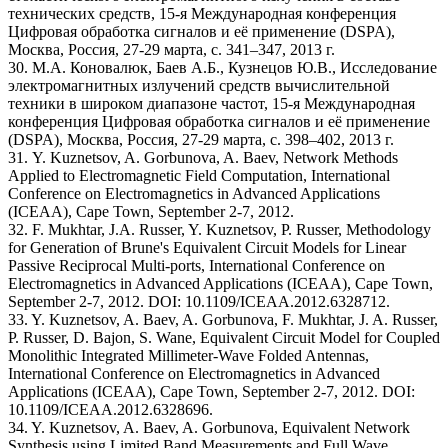
технических средств, 15-я Международная конференция
Цифровая обработка сигналов и её применение (DSPA),
Москва, Россия, 27-29 марта, с. 341–347, 2013 г.
30. М.А. Коновалюк, Баев А.Б., Кузнецов Ю.В., Исследование
электромагнитных излучений средств вычислительной
техники в широком диапазоне частот, 15-я Международная
конференция Цифровая обработка сигналов и её применение
(DSPA), Москва, Россия, 27-29 марта, с. 398–402, 2013 г.
31. Y. Kuznetsov, A. Gorbunova, A. Baev, Network Methods
Applied to Electromagnetic Field Computation, International
Conference on Electromagnetics in Advanced Applications
(ICEAA), Cape Town, September 2-7, 2012.
32. F. Mukhtar, J.A. Russer, Y. Kuznetsov, P. Russer, Methodology
for Generation of Brune's Equivalent Circuit Models for Linear
Passive Reciprocal Multi-ports, International Conference on
Electromagnetics in Advanced Applications (ICEAA), Cape Town,
September 2-7, 2012. DOI: 10.1109/ICEAA.2012.6328712.
33. Y. Kuznetsov, A. Baev, A. Gorbunova, F. Mukhtar, J. A. Russer,
P. Russer, D. Bajon, S. Wane, Equivalent Circuit Model for Coupled
Monolithic Integrated Millimeter-Wave Folded Antennas,
International Conference on Electromagnetics in Advanced
Applications (ICEAA), Cape Town, September 2-7, 2012. DOI:
10.1109/ICEAA.2012.6328696.
34. Y. Kuznetsov, A. Baev, A. Gorbunova, Equivalent Network
Synthesis using Limited Band Measurements and Full Wave