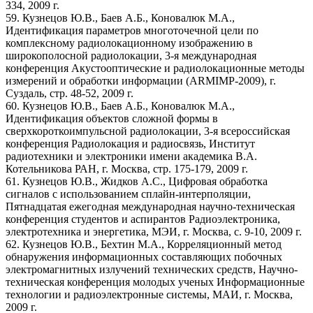
334, 2009 г.
59. Кузнецов Ю.В., Баев А.Б., Коновалюк М.А.,
Идентификация параметров многоточечной цели по
комплексному радиолокационному изображению в
широкополосной радиолокации, 3-я международная
конференция Акустооптические и радиолокационные методы
измерений и обработки информации (ARMIMP-2009), г.
Суздаль, стр. 48-52, 2009 г.
60. Кузнецов Ю.В., Баев А.Б., Коновалюк М.А.,
Идентификация объектов сложной формы в
сверхкороткоимпульсной радиолокации, 3-я всероссийская
конференция Радиолокация и радиосвязь, Институт
радиотехники и электроники имени академика В.А.
Котельникова РАН, г. Москва, стр. 175-179, 2009 г.
61. Кузнецов Ю.В., Жидков А.С., Цифровая обработка
сигналов с использованием сплайн-интерполяции,
Пятнадцатая ежегодная международная научно-техническая
конференция студентов и аспирантов Радиоэлектроника,
электротехника и энергетика, МЭИ, г. Москва, с. 9-10, 2009 г.
62. Кузнецов Ю.В., Бехтин М.А., Корреляционный метод
обнаружения информационных составляющих побочных
электромагнитных излучений технических средств, Научно-
техническая конференция молодых ученых Информационные
технологии и радиоэлектронные системы, МАИ, г. Москва,
2009 г.