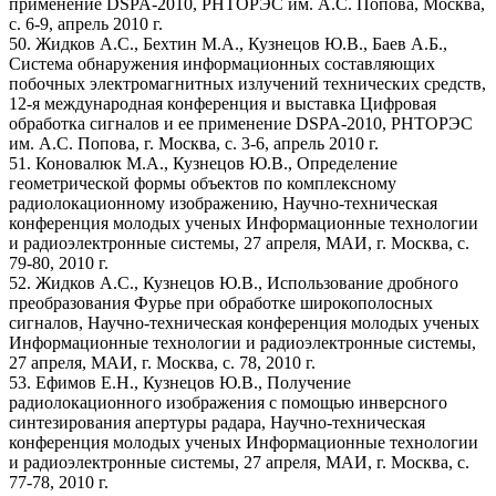
применение DSPA-2010, РНТОРЭС им. А.С. Попова, Москва,
с. 6-9, апрель 2010 г.
50. Жидков А.С., Бехтин М.А., Кузнецов Ю.В., Баев А.Б.,
Система обнаружения информационных составляющих
побочных электромагнитных излучений технических средств,
12-я международная конференция и выставка Цифровая
обработка сигналов и ее применение DSPA-2010, РНТОРЭС
им. А.С. Попова, г. Москва, с. 3-6, апрель 2010 г.
51. Коновалюк М.А., Кузнецов Ю.В., Определение
геометрической формы объектов по комплексному
радиолокационному изображению, Научно-техническая
конференция молодых ученых Информационные технологии
и радиоэлектронные системы, 27 апреля, МАИ, г. Москва, с.
79-80, 2010 г.
52. Жидков А.С., Кузнецов Ю.В., Использование дробного
преобразования Фурье при обработке широкополосных
сигналов, Научно-техническая конференция молодых ученых
Информационные технологии и радиоэлектронные системы,
27 апреля, МАИ, г. Москва, с. 78, 2010 г.
53. Ефимов Е.Н., Кузнецов Ю.В., Получение
радиолокационного изображения с помощью инверсного
синтезирования апертуры радара, Научно-техническая
конференция молодых ученых Информационные технологии
и радиоэлектронные системы, 27 апреля, МАИ, г. Москва, с.
77-78, 2010 г.