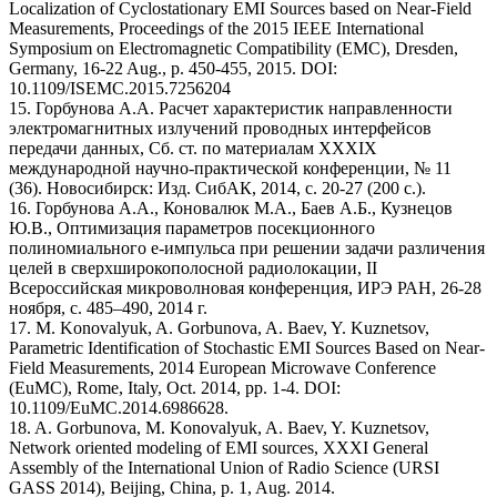
Localization of Cyclostationary EMI Sources based on Near-Field
Measurements, Proceedings of the 2015 IEEE International
Symposium on Electromagnetic Compatibility (EMC), Dresden,
Germany, 16-22 Aug., p. 450-455, 2015. DOI:
10.1109/ISEMC.2015.7256204
15. Горбунова А.А. Расчет характеристик направленности
электромагнитных излучений проводных интерфейсов
передачи данных, Сб. ст. по материалам XXХIX
международной научно-практической конференции, № 11
(36). Новосибирск: Изд. СибАК, 2014, с. 20-27 (200 с.).
16. Горбунова А.А., Коновалюк М.А., Баев А.Б., Кузнецов
Ю.В., Оптимизация параметров посекционного
полиномиального е-импульса при решении задачи различения
целей в сверхширокополосной радиолокации, II
Всероссийская микроволновая конференция, ИРЭ РАН, 26-28
ноября, с. 485–490, 2014 г.
17. M. Konovalyuk, A. Gorbunova, A. Baev, Y. Kuznetsov,
Parametric Identification of Stochastic EMI Sources Based on Near-
Field Measurements, 2014 European Microwave Conference
(EuMC), Rome, Italy, Oct. 2014, pp. 1-4. DOI:
10.1109/EuMC.2014.6986628.
18. A. Gorbunova, M. Konovalyuk, A. Baev, Y. Kuznetsov,
Network oriented modeling of EMI sources, XXXI General
Assembly of the International Union of Radio Science (URSI
GASS 2014), Beijing, China, p. 1, Aug. 2014.