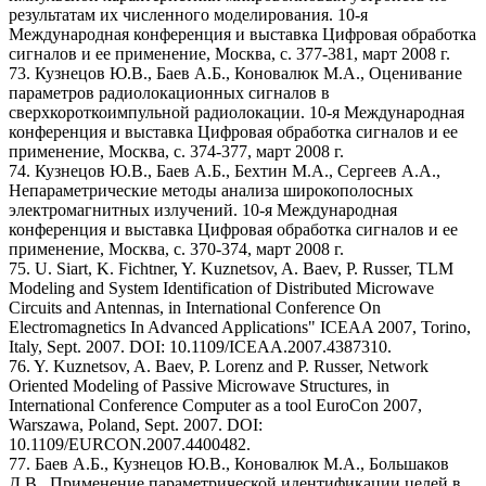
результатам их численного моделирования. 10-я
Международная конференция и выставка Цифровая обработка
сигналов и ее применение, Москва, с. 377-381, март 2008 г.
73. Кузнецов Ю.В., Баев А.Б., Коновалюк М.А., Оценивание
параметров радиолокационных сигналов в
сверхкороткоимпульной радиолокации. 10-я Международная
конференция и выставка Цифровая обработка сигналов и ее
применение, Москва, с. 374-377, март 2008 г.
74. Кузнецов Ю.В., Баев А.Б., Бехтин М.А., Сергеев А.А.,
Непараметрические методы анализа широкополосных
электромагнитных излучений. 10-я Международная
конференция и выставка Цифровая обработка сигналов и ее
применение, Москва, с. 370-374, март 2008 г.
75. U. Siart, K. Fichtner, Y. Kuznetsov, A. Baev, P. Russer, TLM
Modeling and System Identification of Distributed Microwave
Circuits and Antennas, in International Conference On
Electromagnetics In Advanced Applications" ICEAA 2007, Torino,
Italy, Sept. 2007. DOI: 10.1109/ICEAA.2007.4387310.
76. Y. Kuznetsov, A. Baev, P. Lorenz and P. Russer, Network
Oriented Modeling of Passive Microwave Structures, in
International Conference Computer as a tool EuroCon 2007,
Warszawa, Poland, Sept. 2007. DOI:
10.1109/EURCON.2007.4400482.
77. Баев А.Б., Кузнецов Ю.В., Коновалюк М.А., Большаков
Д.В., Применение параметрической идентификации целей в