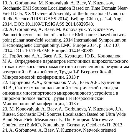
19. A. Gorbunova, M. Konovalyuk, A. Baev, Y. Kuznetsov,
Stochastic EMI Sources Localization Based on Time Domain Near-
Field Data, XXXI General Assembly of the International Union of
Radio Science (URSI GASS 2014), Beijing, China, p. 1-4, Aug.
2014. DOI: 10.1109/URSIGASS.2014.6929548.
20. A. Gorbunova, A. Baev, M. Konovalyuk, Y. Kuznetsov,
Parametric reconstruction of stochastic EMI sources based on two-
point planar near-field scanning, 2014 International Symposium on
Electromagnetic Compatibility, EMC Europe 2014, p. 102-107,
2014. DOI: 10.1109/EMCEurope.2014.6930885.
21. Горбунова А.А., Баев А.Б., Кузнецов Ю.В., Коновалюк
М.А., Определение параметров источников широкополосного
стохастического электромагнитного излучения по результатам
измерений в ближней зоне, Труды 1-й Всероссийской
Микроволновой конференции, 2013 г.
22. Горбунова А.А., Коновалюк М.А., Баев А.Б., Кузнецов
Ю.В., Синтез модели пассивной электрической цепи для
описания многопортового микроволнового устройства в
широкой полосе частот, Труды 1-й Всероссийской
Микроволновой конференции, 2013 г.
23. M. Konovalyuk, A. Baev, A. Gorbunova, Y. Kuznetsov, J.A.
Russer, Stochastic EMI Sources Localization Based on Ultra Wide
Band Near-Field Measurements, The European Microwave
Conference (EuMC), Nuremberg, Germany, October 6-11, 2013.
24. A. Gorbunova, A. Baev, Y. Kuznetsov, Network oriented