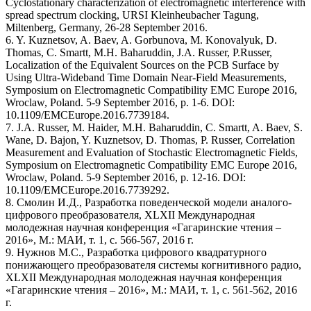
Cyclostationary characterization of electromagnetic interference with
spread spectrum clocking, URSI Kleinheubacher Tagung,
Miltenberg, Germany, 26-28 September 2016.
6. Y. Kuznetsov, A. Baev, A. Gorbunova, M. Konovalyuk, D.
Thomas, C. Smartt, M.H. Baharuddin, J.A. Russer, P.Russer,
Localization of the Equivalent Sources on the PCB Surface by
Using Ultra-Wideband Time Domain Near-Field Measurements,
Symposium on Electromagnetic Compatibility EMC Europe 2016,
Wroclaw, Poland. 5-9 September 2016, p. 1-6. DOI:
10.1109/EMCEurope.2016.7739184.
7. J.A. Russer, M. Haider, M.H. Baharuddin, C. Smartt, A. Baev, S.
Wane, D. Bajon, Y. Kuznetsov, D. Thomas, P. Russer, Correlation
Measurement and Evaluation of Stochastic Electromagnetic Fields,
Symposium on Electromagnetic Compatibility EMC Europe 2016,
Wroclaw, Poland. 5-9 September 2016, p. 12-16. DOI:
10.1109/EMCEurope.2016.7739292.
8. Смолин И.Д., Разработка поведенческой модели аналого-
цифрового преобразователя, XLXII Международная
молодежная научная конференция «Гагаринские чтения –
2016», М.: МАИ, т. 1, с. 566-567, 2016 г.
9. Нужнов М.С., Разработка цифрового квадратурного
понижающего преобразователя системы когнитивного радио,
XLXII Международная молодежная научная конференция
«Гагаринские чтения – 2016», М.: МАИ, т. 1, с. 561-562, 2016
г.