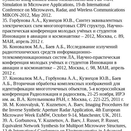
Simulation in Microwave Applications, 19-th International
Conference on Microwaves, Radar, and Wireless Communications
MIKON-2012, May 2012.
35. Горбунова А.А., Кузнецов Ю.В., Синтез эквивалентных
электрических схем многопортовых СВЧ структур, Научно-
практическая конференция молодых учёных и студентов
Инновации в авиации и космонавтике – 2012, Москва, с. 89,
МАИ, апрель 2012 г.
36. Коновалюк М.А., Баев А.Б., Исследование излучений
радиотехнических средств информационно-
телекоммуникационных систем ЛА, Научно-практическая
конференция молодых учёных и студентов Инновации в
авиации и космонавтике – 2012, Москва, с. 98, МАИ, апрель
2012 г.
37. Коновалюк М.А., Горбунова А.А., Кузнецов Ю.В., Баев
А.Б., Вторичная обработка комплексных изображений для
идентификации многоточечных объектов, 5-я всероссийская
конференция Радиолокация и радиосвязь, 21-25 ноября, ИРЭ
им. ак. В.А. Котельникова РАН, г. Москва, с. 221-225, 2011 г.
38. M. Konovalyuk, Y. Kuznetsov, A. Baev, Imaging Procedures for
the Inverse Synthetic Aperture Radar Application, 4th European
Microwave Week EuMW, October 9-14, Manchester, UK, 2011.
39. A. Gorbunova, Y. Kuznetsov, A. Baev, J. Russer, P. Russer,
Equivalent Network Synthesis for Multiport Microwave Structures,
13-th International Conference on Electromagnetics in Advanced