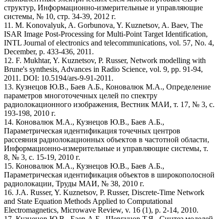
структур, Информационно-измерительные и управляющие
системы, № 10, стр. 34-39, 2012 г.
11. M. Konovalyuk, A. Gorbunova, Y. Kuznetsov, A. Baev, The
ISAR Image Post-Processing for Multi-Point Target Identification,
INTL Journal of electronics and telecommunications, vol. 57, No. 4,
December, p. 433-436, 2011.
12. F. Mukhtar, Y. Kuznetsov, P. Russer, Network modelling with
Brune's synthesis, Advances in Radio Science, vol. 9, pp. 91-94,
2011. DOI: 10.5194/ars-9-91-2011.
13. Кузнецов Ю.В., Баев А.Б., Коновалюк М.А., Определение
параметров многоточечных целей по спектру
радиолокационного изображения, Вестник МАИ, т. 17, № 3, с.
193-198, 2010 г.
14. Коновалюк М.А., Кузнецов Ю.В., Баев А.Б.,
Параметрическая идентификация точечных центров
рассеяния радиолокационных объектов в частотной области,
Информационно-измерительные и управляющие системы, т.
8, № 3, с. 15-19, 2010 г.
15. Коновалюк М.А., Кузнецов Ю.В., Баев А.Б.,
Параметрическая идентификация объектов в широкополосной
радиолокации, Труды МАИ, № 38, 2010 г.
16. J.A. Russer, Y. Kuznetsov, P. Russer, Discrete-Time Network
and State Equation Methods Applied to Computational
Electromagnetics, Microwave Review, v. 16 (1), p. 2-14, 2010.
17. Кузнецов Ю.В., Баев А.Б., Шевгунов Т.Я., Синтез моделей