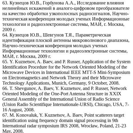
63. Кузнецов Ю.В., Горбунова А.А., Исследование влияния
нелинейных искажений в аналого-цифровом преобразователе
на качество обработки узкополосных радиосигналов, Научно-
техническая конференция молодых ученых Информационные
технологии и радиоэлектронные системы, МАИ, г. Москва,
2009 г.
64. Кузнецов Ю.В., Шевгунов Т.Я., Параметрическая
идентификация плоской антенны микроволнового диапазона,
Научно-техническая конференция молодых ученых
Информационные технологии и радиоэлектронные системы,
МАИ, г. Москва, 2009 г.
65. Y. Kuznetsov, A. Baev, and P. Russer, Application of the System
Identification Procedure for the Network Oriented Modeling of the
Microwave Devices in International IEEE MTT-S Mini-Symposium
on Electromagnetics and Network Theory and their Microwave
Technology Applications, Munich, Germany, 9 October, 2008.
66. T. Shevgunov, A. Baev, Y. Kuznetsov, and P. Russer, Network
Oriented Modeling of the One-Port Antenna Structure in XXIX
General Assembly of the International Union of Radio Science
(Union Radio Scientifique Internationale-URSI), Chicago, USA, 7-
16 August, 2008.
67. M. Konovaluk, Y. Kuznetsov, A. Baev, Point scatterers target
identification using frequency domain signal processing in 9th
International radar symposium IRS 2008, Wrocław, Poland, 21-23
May, 2008.