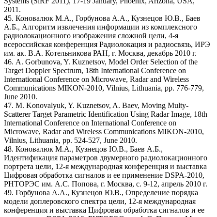
Systems (SiRF 2011), 17-19 January, Phoenix, Arizona, USA,
2011.
45. Коновалюк М.А., Горбунова А.А., Кузнецов Ю.В., Баев
А.Б., Алгоритм извлечения информации из комплексного
радиолокационного изображения сложной цели, 4-я
всероссийская конференция Радиолокация и радиосвязь, ИРЭ
им. ак. В.А. Котельникова РАН, г. Москва, декабрь 2010 г.
46. A. Gorbunova, Y. Kuznetsov, Model Order Selection of the
Target Doppler Spectrum, 18th International Conference on
International Conference on Microwave, Radar and Wireless
Communications MIKON-2010, Vilnius, Lithuania, pp. 776-779,
June 2010.
47. M. Konovalyuk, Y. Kuznetsov, A. Baev, Moving Multy-
Scatterer Target Parametric Identification Using Radar Image, 18th
International Conference on International Conference on
Microwave, Radar and Wireless Communications MIKON-2010,
Vilnius, Lithuania, pp. 524-527, June 2010.
48. Коновалюк М.А., Кузнецов Ю.В., Баев А.Б.,
Идентификация параметров двумерного радиолокационного
портрета цели, 12-я международная конференция и выставка
Цифровая обработка сигналов и ее применение DSPA-2010,
РНТОРЭС им. А.С. Попова, г. Москва, с. 9-12, апрель 2010 г.
49. Горбунова А.А., Кузнецов Ю.В., Определение порядка
модели доплеровского спектра цели, 12-я международная
конференция и выставка Цифровая обработка сигналов и ее