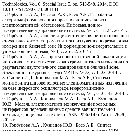
Technologies, Vol. 6, Special Issue 5, pp. 543-548, 2014. DOI:
10.1017/S1759078713001141.
5. Горбунова А.А., Гугалов А.К., Баев А.Б., Разработка
алгоритма формирования порога в системе анализа
электромагнитной обстановки, Информационно-
измерительные и управляющие системы, № 1, с. 18-24, 2014 г.
6. Горбунова А.А., Локализация источников широкополосного
стохастического электромагнитного излучения по результатам
измерений в ближней зоне Информационно-измерительные и
управляющие системы, № 1, с. 25–32, 2014 г.
7. Горбунова А.А., Алгоритм пространственной локализации
источников стохастического электромагнитного излучения по
результатам двухточечного сканирования в ближней зоне,
Электронный журнал «Труды МАИ», № 73, с. 1–23, 2014 г.
8. Смолин И.Д., Коновалюк М.А., Баев А.Б., Система
мониторинга широкополосных электромагнитных излучений
на базе цифрового осциллографа Информационно-
измерительные и управляющие системы, № 1, с. 25–32, 2014 г.
9. Горбунова А.А., Коновалюк М.А., Баев А.Б., Кузнецов
Ю.В., Модель электромагнитных излучений проводных
интерфейсов передачи данных средств вычислительной
техники, Специальная техника, ISSN 1996-0506, №5, с. 26-36,
2013 г.
10. Горбунова А.А., Кузнецов Ю.В., Баев А.Б., Синтез
эквивалентных электрических схем многопортовых СВЧ-