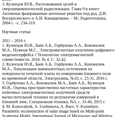
3. Кузнецов Ю.В., Распознавание целей в
сверхширокополосной радиолокации. Глава 9 в книге
Активные фазированные антенные решетки под ред. Д.И.
Воскресенского и А.И. Канащенкова. – М.: Радиотехника,
2004 г. –с. 234-319.
Научные статьи
2011 – 2016 г.
1. Кузнецов Ю.В., Баев А.Б., Горбунова А.А., Коновалюк
М.А., Нужнов М.С., Электромагнитные излучения цифрового
видеоинтерфейса // Технологии электромагнитной
совместимости. 2016. № 4. С. 32-42.
2. Кузнецов Ю.В., Баев А.Б., Горбунова А.А., Коновалюк
М.А., Локализация эквивалентных источников на
поверхности печатной платы по измерениям ближнего поля
во временной области, Электросвязь, №10, с. 25-31, 2016 г.
3. Горбунова А.А., Коновалюк М.А., Баев А.Б., Кузнецов
Ю.В., Оценка пространственно-частотных характеристик
побочных электромагнитных излучений средств
вычислительной техники по результатам измерений в
ближней зоне, Специальная техника, №5, с. 33-46, 2015 г.
4. M. Konovalyuk, A. Gorbunova, A. Baev, Y. Kuznetsov,
Parametric reconstruction of radar image based on Multi-point
Scattering Model, International Journal of Microwave and Wireless