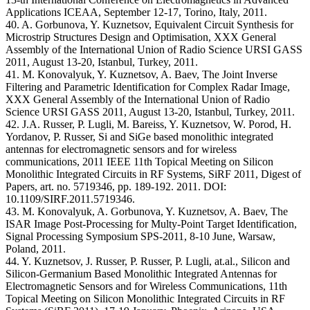
Applications ICEAA, September 12-17, Torino, Italy, 2011.
40. A. Gorbunova, Y. Kuznetsov, Equivalent Circuit Synthesis for
Microstrip Structures Design and Optimisation, XXX General
Assembly of the International Union of Radio Science URSI GASS
2011, August 13-20, Istanbul, Turkey, 2011.
41. M. Konovalyuk, Y. Kuznetsov, A. Baev, The Joint Inverse
Filtering and Parametric Identification for Complex Radar Image,
XXX General Assembly of the International Union of Radio
Science URSI GASS 2011, August 13-20, Istanbul, Turkey, 2011.
42. J.A. Russer, P. Lugli, M. Bareiss, Y. Kuznetsov, W. Porod, H.
Yordanov, P. Russer, Si and SiGe based monolithic integrated
antennas for electromagnetic sensors and for wireless
communications, 2011 IEEE 11th Topical Meeting on Silicon
Monolithic Integrated Circuits in RF Systems, SiRF 2011, Digest of
Papers, art. no. 5719346, pp. 189-192. 2011. DOI:
10.1109/SIRF.2011.5719346.
43. M. Konovalyuk, A. Gorbunova, Y. Kuznetsov, A. Baev, The
ISAR Image Post-Processing for Multy-Point Target Identification,
Signal Processing Symposium SPS-2011, 8-10 June, Warsaw,
Poland, 2011.
44. Y. Kuznetsov, J. Russer, P. Russer, P. Lugli, at.al., Silicon and
Silicon-Germanium Based Monolithic Integrated Antennas for
Electromagnetic Sensors and for Wireless Communications, 11th
Topical Meeting on Silicon Monolithic Integrated Circuits in RF