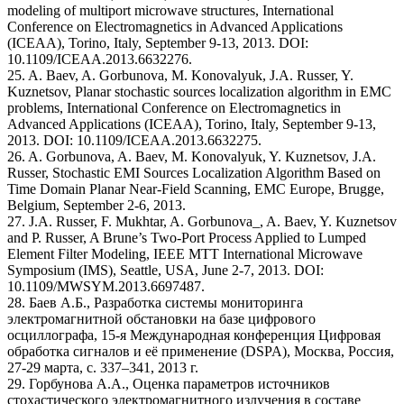
modeling of multiport microwave structures, International
Conference on Electromagnetics in Advanced Applications
(ICEAA), Torino, Italy, September 9-13, 2013. DOI:
10.1109/ICEAA.2013.6632276.
25. A. Baev, A. Gorbunova, M. Konovalyuk, J.A. Russer, Y.
Kuznetsov, Planar stochastic sources localization algorithm in EMC
problems, International Conference on Electromagnetics in
Advanced Applications (ICEAA), Torino, Italy, September 9-13,
2013. DOI: 10.1109/ICEAA.2013.6632275.
26. A. Gorbunova, A. Baev, M. Konovalyuk, Y. Kuznetsov, J.A.
Russer, Stochastic EMI Sources Localization Algorithm Based on
Time Domain Planar Near-Field Scanning, EMC Europe, Brugge,
Belgium, September 2-6, 2013.
27. J.A. Russer, F. Mukhtar, A. Gorbunova_, A. Baev, Y. Kuznetsov
and P. Russer, A Brune’s Two-Port Process Applied to Lumped
Element Filter Modeling, IEEE MTT International Microwave
Symposium (IMS), Seattle, USA, June 2-7, 2013. DOI:
10.1109/MWSYM.2013.6697487.
28. Баев А.Б., Разработка системы мониторинга
электромагнитной обстановки на базе цифрового
осциллографа, 15-я Международная конференция Цифровая
обработка сигналов и её применение (DSPA), Москва, Россия,
27-29 марта, с. 337–341, 2013 г.
29. Горбунова А.А., Оценка параметров источников
стохастического электромагнитного излучения в составе