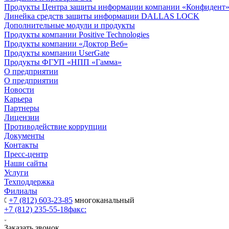
Продукты Центра защиты информации компании «Конфидент
Линейка средств защиты информации DALLAS LOCK
Дополнительные модули и продукты
Продукты компании Positive Technologies
Продукты компании «Доктор Веб»
Продукты компании UserGate
Продукты ФГУП «НПП «Гамма»
О предприятии
О предприятии
Новости
Карьера
Партнеры
Лицензии
Противодействие коррупции
Документы
Контакты
Пресс-центр
Наши сайты
Услуги
Техподдержка
Филиалы
+7 (812) 603-23-85
многоканальный
+7 (812) 235-55-18
факс:
Заказать звонок