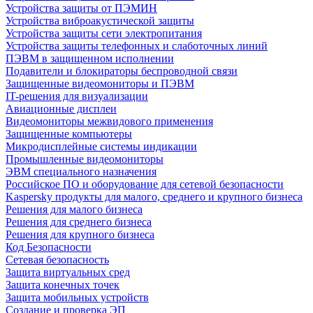
Устройства защиты от ПЭМИН
Устройства виброакустической защиты
Устройства защиты сети электропитания
Устройства защиты телефонных и слаботочных линий
ПЭВМ в защищенном исполнении
Подавители и блокираторы беспроводной связи
Защищенные видеомониторы и ПЭВМ
IT-решения для визуализации
Авиационные дисплеи
Видеомониторы межвидового применения
Защищенные компьютеры
Микродисплейные системы индикации
Промышленные видеомониторы
ЭВМ специального назначения
Российское ПО и оборудование для сетевой безопасности
Kaspersky продукты для малого, среднего и крупного бизнеса
Решения для малого бизнеса
Решения для среднего бизнеса
Решения для крупного бизнеса
Код Безопасности
Сетевая безопасность
Защита виртуальных сред
Защита конечных точек
Защита мобильных устройств
Создание и проверка ЭП