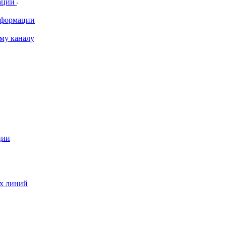
ации
информации
му каналу
ции
ых линий