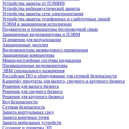
Устройства защиты от ПЭМИН
Устройства виброакустической защиты
Устройства защиты сети электропитания
Устройства защиты телефонных и слаботочных линий
ПЭВМ в защищенном исполнении
Подавители и блокираторы беспроводной связи
Защищенные видеомониторы и ПЭВМ
IT-решения для визуализации
Авиационные дисплеи
Видеомониторы межвидового применения
Защищенные компьютеры
Микродисплейные системы индикации
Промышленные видеомониторы
ЭВМ специального назначения
Российское ПО и оборудование для сетевой безопасности
Kaspersky продукты для малого, среднего и крупного бизнеса
Решения для малого бизнеса
Решения для среднего бизнеса
Решения для крупного бизнеса
Код Безопасности
Сетевая безопасность
Защита виртуальных сред
Защита конечных точек
Защита мобильных устройств
Создание и проверка ЭП