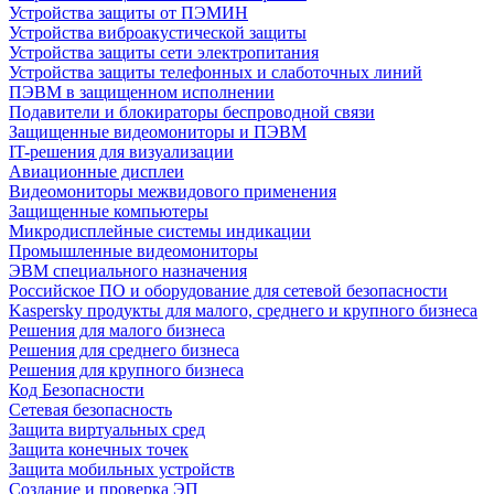
Устройства защиты от ПЭМИН
Устройства виброакустической защиты
Устройства защиты сети электропитания
Устройства защиты телефонных и слаботочных линий
ПЭВМ в защищенном исполнении
Подавители и блокираторы беспроводной связи
Защищенные видеомониторы и ПЭВМ
IT-решения для визуализации
Авиационные дисплеи
Видеомониторы межвидового применения
Защищенные компьютеры
Микродисплейные системы индикации
Промышленные видеомониторы
ЭВМ специального назначения
Российское ПО и оборудование для сетевой безопасности
Kaspersky продукты для малого, среднего и крупного бизнеса
Решения для малого бизнеса
Решения для среднего бизнеса
Решения для крупного бизнеса
Код Безопасности
Сетевая безопасность
Защита виртуальных сред
Защита конечных точек
Защита мобильных устройств
Создание и проверка ЭП