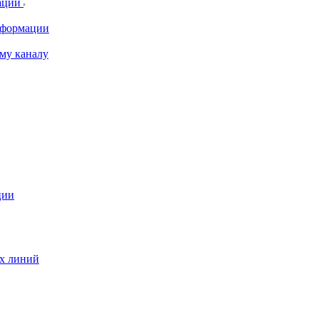
ации
информации
му каналу
ции
ых линий