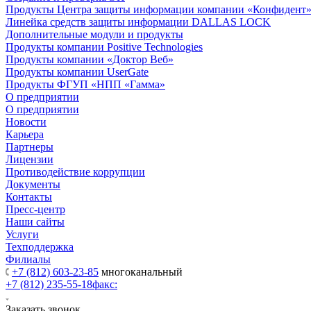
Продукты Центра защиты информации компании «Конфидент
Линейка средств защиты информации DALLAS LOCK
Дополнительные модули и продукты
Продукты компании Positive Technologies
Продукты компании «Доктор Веб»
Продукты компании UserGate
Продукты ФГУП «НПП «Гамма»
О предприятии
О предприятии
Новости
Карьера
Партнеры
Лицензии
Противодействие коррупции
Документы
Контакты
Пресс-центр
Наши сайты
Услуги
Техподдержка
Филиалы
+7 (812) 603-23-85
многоканальный
+7 (812) 235-55-18
факс:
Заказать звонок