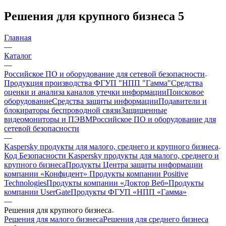
Решения для крупного бизнеса
5
Главная
—
Каталог
—
Российское ПО и оборудование для сетевой безопасности
Продукция производства ФГУП "НПП "Гамма"
Средства
оценки и анализа каналов утечки информации
Поисковое
оборудование
Средства защиты информации
Подавители и
блокираторы беспроводной связи
Защищенные
видеомониторы и ПЭВМ
Российское ПО и оборудование для
сетевой безопасности
—
Kaspersky продукты для малого, среднего и крупного бизнеса
Код Безопасности
Kaspersky продукты для малого, среднего и
крупного бизнеса
Продукты Центра защиты информации
компании «Конфидент»
Продукты компании Positive
Technologies
Продукты компании «Доктор Веб»
Продукты
компании UserGate
Продукты ФГУП «НПП «Гамма»
—
Решения для крупного бизнеса
Решения для малого бизнеса
Решения для среднего бизнеса