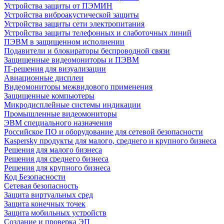
Устройства защиты от ПЭМИН
Устройства виброакустической защиты
Устройства защиты сети электропитания
Устройства защиты телефонных и слаботочных линий
ПЭВМ в защищенном исполнении
Подавители и блокираторы беспроводной связи
Защищенные видеомониторы и ПЭВМ
IT-решения для визуализации
Авиационные дисплеи
Видеомониторы межвидового применения
Защищенные компьютеры
Микродисплейные системы индикации
Промышленные видеомониторы
ЭВМ специального назначения
Российское ПО и оборудование для сетевой безопасности
Kaspersky продукты для малого, среднего и крупного бизнеса
Решения для малого бизнеса
Решения для среднего бизнеса
Решения для крупного бизнеса
Код Безопасности
Сетевая безопасность
Защита виртуальных сред
Защита конечных точек
Защита мобильных устройств
Создание и проверка ЭП