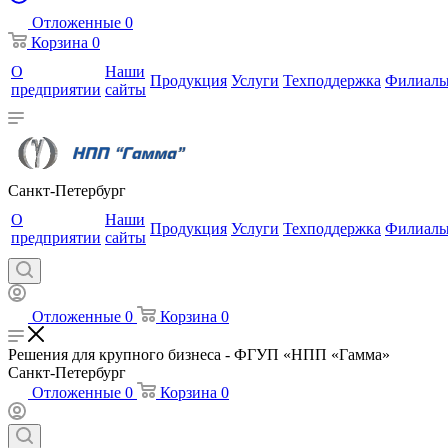
Отложенные
0
Корзина
0
О
Наши
Продукция
Услуги
Техподдержка
Филиал
предприятии
сайты
Санкт-Петербург
О
Наши
Продукция
Услуги
Техподдержка
Филиал
предприятии
сайты
Отложенные
0
Корзина
0
Решения для крупного бизнеса - ФГУП «НПП «Гамма»
Санкт-Петербург
Отложенные
0
Корзина
0