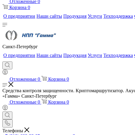
Отложенные
0
Корзина
0
О предприятии
Наши сайты
Продукция
Услуги
Техподдержка
Санкт-Петербург
О предприятии
Наши сайты
Продукция
Услуги
Техподдержка
Отложенные
0
Корзина
0
Средства контроля защищенности. Криптомаршрутизатор. Акус
«Гамма» Санкт-Петербург
Отложенные
0
Корзина
0
Телефоны