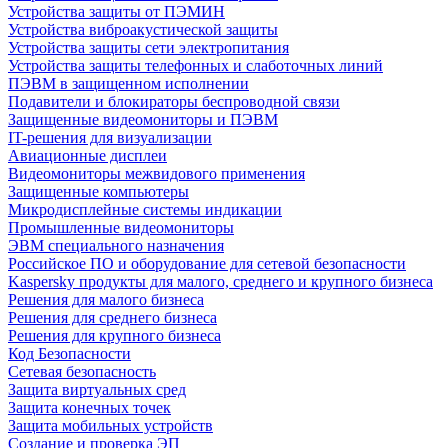
Устройства защиты от ПЭМИН
Устройства виброакустической защиты
Устройства защиты сети электропитания
Устройства защиты телефонных и слаботочных линий
ПЭВМ в защищенном исполнении
Подавители и блокираторы беспроводной связи
Защищенные видеомониторы и ПЭВМ
IT-решения для визуализации
Авиационные дисплеи
Видеомониторы межвидового применения
Защищенные компьютеры
Микродисплейные системы индикации
Промышленные видеомониторы
ЭВМ специального назначения
Российское ПО и оборудование для сетевой безопасности
Kaspersky продукты для малого, среднего и крупного бизнеса
Решения для малого бизнеса
Решения для среднего бизнеса
Решения для крупного бизнеса
Код Безопасности
Сетевая безопасность
Защита виртуальных сред
Защита конечных точек
Защита мобильных устройств
Создание и проверка ЭП