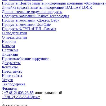
Продукты Центра защиты информации компании «Конфидент
Линейка средств защиты информации DALLAS LOCK
Дополнительные модули и продукты
Продукты компании Positive Technologies
Продукты компании «Доктор Веб»
Продукты компании UserGate
Продукты ФГУП «НПП «Гамма»
О предприятии
О предприятии
Новости
Карьера
Партнеры
Лицензии
Противодействие коррупции
Документы
Контакты
Пресс-центр
Наши сайты
Услуги
Техподдержка
Филиалы
+7 (812) 603-23-85
многоканальный
+7 (812) 235-55-18
факс:
Заказать звонок