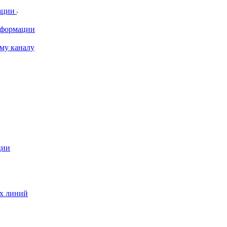
ации
информации
му каналу
ции
ых линий