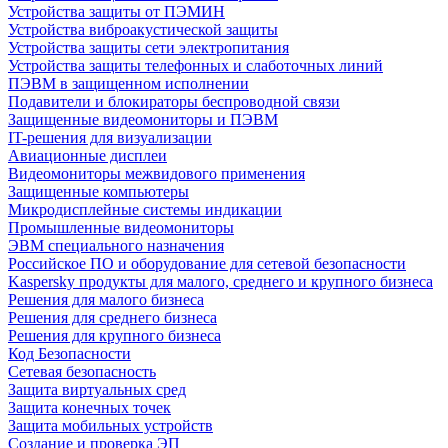
Устройства защиты от ПЭМИН
Устройства виброакустической защиты
Устройства защиты сети электропитания
Устройства защиты телефонных и слаботочных линий
ПЭВМ в защищенном исполнении
Подавители и блокираторы беспроводной связи
Защищенные видеомониторы и ПЭВМ
IT-решения для визуализации
Авиационные дисплеи
Видеомониторы межвидового применения
Защищенные компьютеры
Микродисплейные системы индикации
Промышленные видеомониторы
ЭВМ специального назначения
Российское ПО и оборудование для сетевой безопасности
Kaspersky продукты для малого, среднего и крупного бизнеса
Решения для малого бизнеса
Решения для среднего бизнеса
Решения для крупного бизнеса
Код Безопасности
Сетевая безопасность
Защита виртуальных сред
Защита конечных точек
Защита мобильных устройств
Создание и проверка ЭП