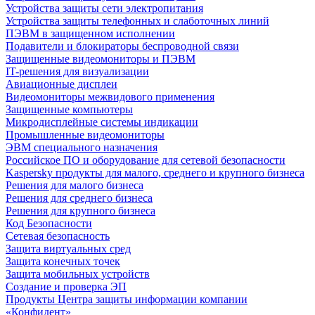
Устройства защиты сети электропитания
Устройства защиты телефонных и слаботочных линий
ПЭВМ в защищенном исполнении
Подавители и блокираторы беспроводной связи
Защищенные видеомониторы и ПЭВМ
IT-решения для визуализации
Авиационные дисплеи
Видеомониторы межвидового применения
Защищенные компьютеры
Микродисплейные системы индикации
Промышленные видеомониторы
ЭВМ специального назначения
Российское ПО и оборудование для сетевой безопасности
Kaspersky продукты для малого, среднего и крупного бизнеса
Решения для малого бизнеса
Решения для среднего бизнеса
Решения для крупного бизнеса
Код Безопасности
Сетевая безопасность
Защита виртуальных сред
Защита конечных точек
Защита мобильных устройств
Создание и проверка ЭП
Продукты Центра защиты информации компании
«Конфидент»