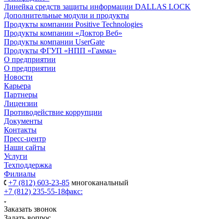
Линейка средств защиты информации DALLAS LOCK
Дополнительные модули и продукты
Продукты компании Positive Technologies
Продукты компании «Доктор Веб»
Продукты компании UserGate
Продукты ФГУП «НПП «Гамма»
О предприятии
О предприятии
Новости
Карьера
Партнеры
Лицензии
Противодействие коррупции
Документы
Контакты
Пресс-центр
Наши сайты
Услуги
Техподдержка
Филиалы
+7 (812) 603-23-85
многоканальный
+7 (812) 235-55-18
факс:
Заказать звонок
Задать вопрос