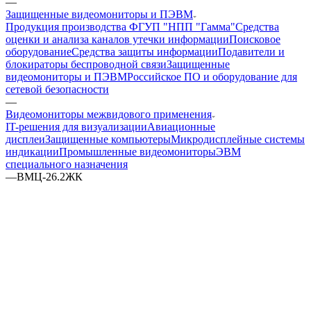
—
Защищенные видеомониторы и ПЭВМ
Продукция производства ФГУП "НПП "Гамма"
Средства
оценки и анализа каналов утечки информации
Поисковое
оборудование
Средства защиты информации
Подавители и
блокираторы беспроводной связи
Защищенные
видеомониторы и ПЭВМ
Российское ПО и оборудование для
сетевой безопасности
—
Видеомониторы межвидового применения
IT-решения для визуализации
Авиационные
дисплеи
Защищенные компьютеры
Микродисплейные системы
индикации
Промышленные видеомониторы
ЭВМ
специального назначения
—
ВМЦ-26.2ЖК