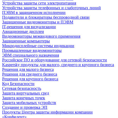
Устройства защиты сети электропитания
Устройства защиты телефонных и слаботочных линий
ПЭВМ в защищенном исполнении
Подавители и блокираторы беспроводной связи
Защищенные видеомониторы и ПЭВМ
IT-решения для визуализации
Авиационные дисплеи
Видеомониторы межвидового применения
Защищенные компьютеры
Микродисплейные системы индикации
Промышленные видеомониторы
ЭВМ специального назначения
Российское ПО и оборудование для сетевой безопасности
Kaspersky продукты для малого, среднего и крупного бизнеса
Решения для малого бизнеса
Решения для среднего бизнеса
Решения для крупного бизнеса
Код Безопасности
Сетевая безопасность
Защита виртуальных сред
Защита конечных точек
Защита мобильных устройств
Создание и проверка ЭП
Продукты Центра защиты информации компании
«Конфидент»