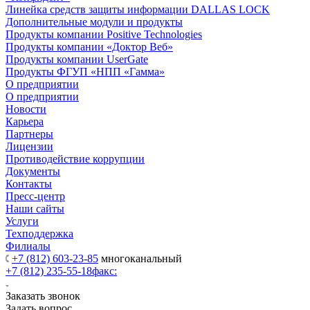
Линейка средств защиты информации DALLAS LOCK
Дополнительные модули и продукты
Продукты компании Positive Technologies
Продукты компании «Доктор Веб»
Продукты компании UserGate
Продукты ФГУП «НПП «Гамма»
О предприятии
О предприятии
Новости
Карьера
Партнеры
Лицензии
Противодействие коррупции
Документы
Контакты
Пресс-центр
Наши сайты
Услуги
Техподдержка
Филиалы
+7 (812) 603-23-85
многоканальный
+7 (812) 235-55-18
факс:
Заказать звонок
Задать вопрос