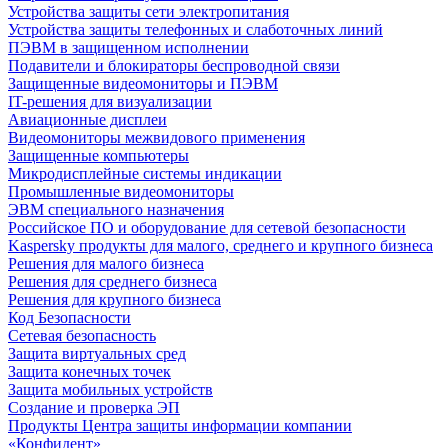
Устройства защиты сети электропитания
Устройства защиты телефонных и слаботочных линий
ПЭВМ в защищенном исполнении
Подавители и блокираторы беспроводной связи
Защищенные видеомониторы и ПЭВМ
IT-решения для визуализации
Авиационные дисплеи
Видеомониторы межвидового применения
Защищенные компьютеры
Микродисплейные системы индикации
Промышленные видеомониторы
ЭВМ специального назначения
Российское ПО и оборудование для сетевой безопасности
Kaspersky продукты для малого, среднего и крупного бизнеса
Решения для малого бизнеса
Решения для среднего бизнеса
Решения для крупного бизнеса
Код Безопасности
Сетевая безопасность
Защита виртуальных сред
Защита конечных точек
Защита мобильных устройств
Создание и проверка ЭП
Продукты Центра защиты информации компании
«Конфидент»