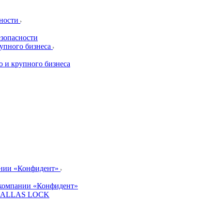
сности
езопасности
рупного бизнеса
о и крупного бизнеса
ании «Конфидент»
компании «Конфидент»
и DALLAS LOCK