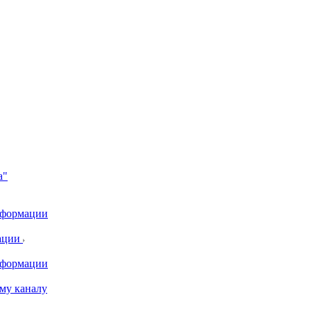
а"
информации
ации
информации
му каналу