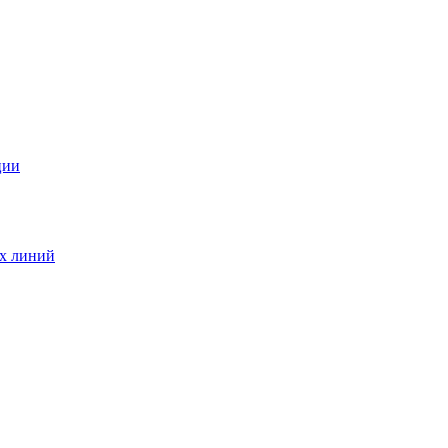
ции
ых линий