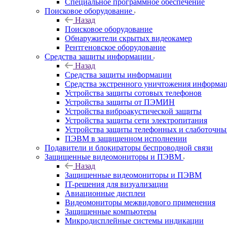
Специальное программное обеспечение
Поисковое оборудование
Назад
Поисковое оборудование
Обнаружители скрытых видеокамер
Рентгеновское оборудование
Средства защиты информации
Назад
Средства защиты информации
Средства экстренного уничтожения информа
Устройства защиты сотовых телефонов
Устройства защиты от ПЭМИН
Устройства виброакустической защиты
Устройства защиты сети электропитания
Устройства защиты телефонных и слаботочн
ПЭВМ в защищенном исполнении
Подавители и блокираторы беспроводной связи
Защищенные видеомониторы и ПЭВМ
Назад
Защищенные видеомониторы и ПЭВМ
IT-решения для визуализации
Авиационные дисплеи
Видеомониторы межвидового применения
Защищенные компьютеры
Микродисплейные системы индикации