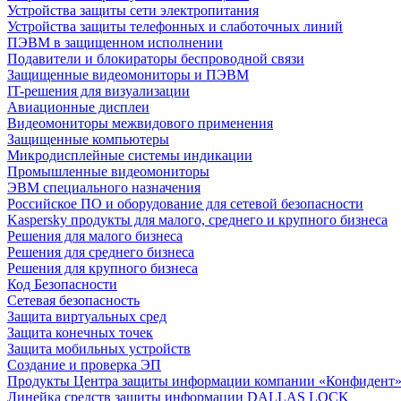
Устройства защиты сети электропитания
Устройства защиты телефонных и слаботочных линий
ПЭВМ в защищенном исполнении
Подавители и блокираторы беспроводной связи
Защищенные видеомониторы и ПЭВМ
IT-решения для визуализации
Авиационные дисплеи
Видеомониторы межвидового применения
Защищенные компьютеры
Микродисплейные системы индикации
Промышленные видеомониторы
ЭВМ специального назначения
Российское ПО и оборудование для сетевой безопасности
Kaspersky продукты для малого, среднего и крупного бизнеса
Решения для малого бизнеса
Решения для среднего бизнеса
Решения для крупного бизнеса
Код Безопасности
Сетевая безопасность
Защита виртуальных сред
Защита конечных точек
Защита мобильных устройств
Создание и проверка ЭП
Продукты Центра защиты информации компании «Конфидент
Линейка средств защиты информации DALLAS LOCK