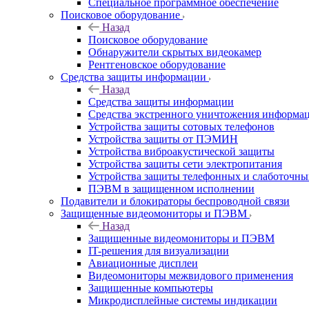
Специальное программное обеспечение
Поисковое оборудование
Назад
Поисковое оборудование
Обнаружители скрытых видеокамер
Рентгеновское оборудование
Средства защиты информации
Назад
Средства защиты информации
Средства экстренного уничтожения информа
Устройства защиты сотовых телефонов
Устройства защиты от ПЭМИН
Устройства виброакустической защиты
Устройства защиты сети электропитания
Устройства защиты телефонных и слаботочн
ПЭВМ в защищенном исполнении
Подавители и блокираторы беспроводной связи
Защищенные видеомониторы и ПЭВМ
Назад
Защищенные видеомониторы и ПЭВМ
IT-решения для визуализации
Авиационные дисплеи
Видеомониторы межвидового применения
Защищенные компьютеры
Микродисплейные системы индикации