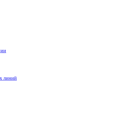
ции
ых линий