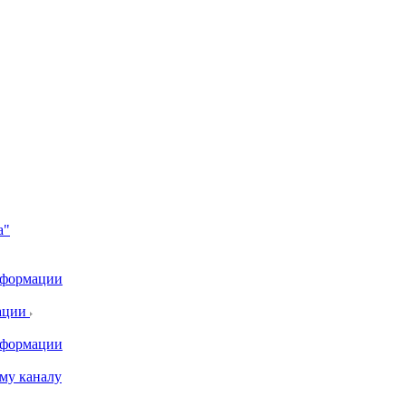
а"
информации
ации
информации
му каналу