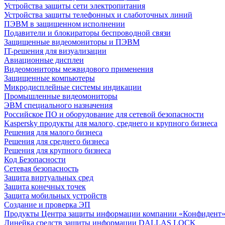
Устройства защиты сети электропитания
Устройства защиты телефонных и слаботочных линий
ПЭВМ в защищенном исполнении
Подавители и блокираторы беспроводной связи
Защищенные видеомониторы и ПЭВМ
IT-решения для визуализации
Авиационные дисплеи
Видеомониторы межвидового применения
Защищенные компьютеры
Микродисплейные системы индикации
Промышленные видеомониторы
ЭВМ специального назначения
Российское ПО и оборудование для сетевой безопасности
Kaspersky продукты для малого, среднего и крупного бизнеса
Решения для малого бизнеса
Решения для среднего бизнеса
Решения для крупного бизнеса
Код Безопасности
Сетевая безопасность
Защита виртуальных сред
Защита конечных точек
Защита мобильных устройств
Создание и проверка ЭП
Продукты Центра защиты информации компании «Конфидент
Линейка средств защиты информации DALLAS LOCK