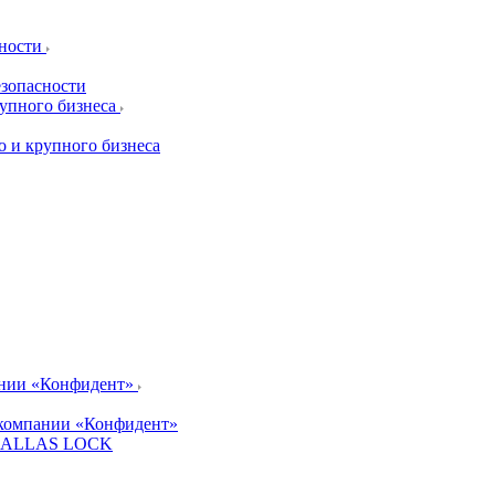
сности
езопасности
рупного бизнеса
о и крупного бизнеса
ании «Конфидент»
компании «Конфидент»
и DALLAS LOCK