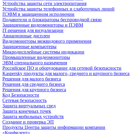
Устройства защиты сети электропитания
Устройства защиты телефонных и слаботочных линий
ПЭВМ в защищенном исполнении
Подавители и блокираторы беспроводной связи
Защищенные видеомониторы и ПЭВМ
IT-решения для визуализации
Авиационные дисплеи
Видеомониторы межвидового применения
Защищенные компьютеры
Микродисплейные системы индикации
Промышленные видеомониторы
ЭВМ специального назначения
Российское ПО и оборудование для сетевой безопасности
Kaspersky продукты для малого, среднего и крупного бизнеса
Решения для малого бизнеса
Решения для среднего бизнеса
Решения для крупного бизнеса
Код Безопасности
Сетевая безопасность
Защита виртуальных сред
Защита конечных точек
Защита мобильных устройств
Создание и проверка ЭП
Продукты Центра защиты информации компании
«Конфидент»