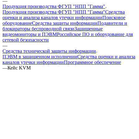
—
Продукция производства ФГУП "НПП "Гамма"
Продукция производства ФГУП "НПП "Гамма"
Средства
оценки и анализа каналов утечки информации
Поисковое
оборудование
Средства защиты информации
Подавители и
блокираторы беспроводной связи
Защищенные
видеомониторы и ПЭВМ
Российское ПО и оборудование для
сетевой безопасности
—
Средства технической защиты информации
ПЭВМ в защищенном исполнении
Средства оценки и анализа
каналов утечки информации
Программное обеспечение
—
Кейс KVM