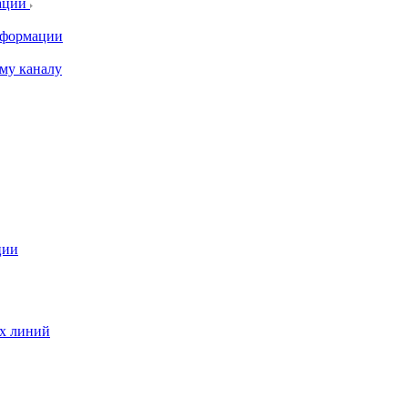
ации
информации
му каналу
ции
ых линий