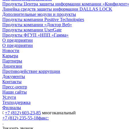
Продукты Центра защиты информации компании «Конфидент
Линейка средств защиты информации DALLAS LOCK
Дополнительные модули и продукты
Продукты компании Positive Technologies
Продукты компании «Доктор Веб»
Продукты компании UserGate
Продукты ФГУП «НПП «Гамма»
О предприятии
О предприятии
Новости
Карьера
Партнеры
Лицензии
Противодействие коррупции
Документы
Контакты
Пресс-центр
Наши сайты
Услуги
Техподдержка
Филиалы
+7 (812) 603-23-85
многоканальный
+7 (812) 235-55-18
факс:
Заказать звонок