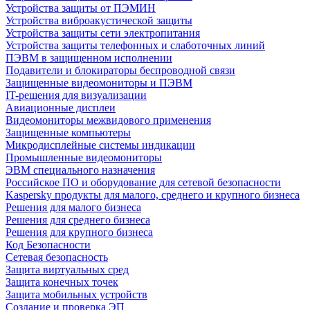
Устройства защиты от ПЭМИН
Устройства виброакустической защиты
Устройства защиты сети электропитания
Устройства защиты телефонных и слаботочных линий
ПЭВМ в защищенном исполнении
Подавители и блокираторы беспроводной связи
Защищенные видеомониторы и ПЭВМ
IT-решения для визуализации
Авиационные дисплеи
Видеомониторы межвидового применения
Защищенные компьютеры
Микродисплейные системы индикации
Промышленные видеомониторы
ЭВМ специального назначения
Российское ПО и оборудование для сетевой безопасности
Kaspersky продукты для малого, среднего и крупного бизнеса
Решения для малого бизнеса
Решения для среднего бизнеса
Решения для крупного бизнеса
Код Безопасности
Сетевая безопасность
Защита виртуальных сред
Защита конечных точек
Защита мобильных устройств
Создание и проверка ЭП